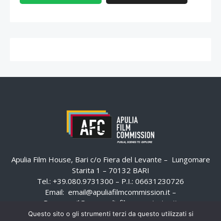
Apulia Film House, Bari c/o Fiera del Levante – Lungomare
Starita 1 – 70132 BARI
Tel.: +39.080.9731300 – P.I.: 06631230726
Email:
email@apuliafilmcommission.it
–
Pec:
email@pec.apuliafilmcommission.it
Questo sito o gli strumenti terzi da questo utilizzati si