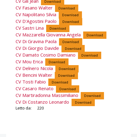
CV Gili Jean
Download
CV Fasano Walter
Download
CV Napolitano Silvia
Download
CV D'Agostini Paolo
Download
CV Sastri Lina
Download
CV Mazzarella Giovanna Angela
Download
CV Di Gravina Paola
Download
CV Di Giorgio Davide
Download
CV Damato Cosimo Damiano
Download
CV Mou Erica
Download
CV Delnero Nicola
Download
CV Bencini Walter
Download
CV Tosti Fabio
Download
CV Casaro Renato
Download
CV Martiradonna Massimiliano
Download
CV Di Costanzo Leonardo
Download
Letto da:
220