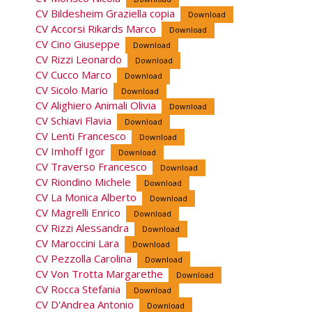
CV Bildesheim Graziella copia
Download
CV Accorsi Rikards Marco
Download
CV Cino Giuseppe
Download
CV Rizzi Leonardo
Download
CV Cucco Marco
Download
CV Sicolo Mario
Download
CV Alighiero Animali Olivia
Download
CV Schiavi Flavia
Download
CV Lenti Francesco
Download
CV Imhoff Igor
Download
CV Traverso Francesco
Download
CV Riondino Michele
Download
CV La Monica Alberto
Download
CV Magrelli Enrico
Download
CV Rizzi Alessandra
Download
CV Maroccini Lara
Download
CV Pezzolla Carolina
Download
CV Von Trotta Margarethe
Download
CV Rocca Stefania
Download
CV D'Andrea Antonio
Download