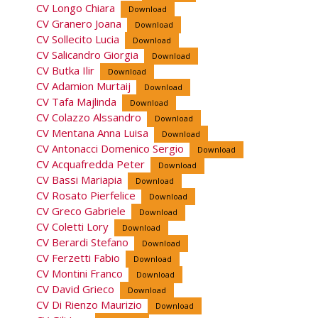
CV Longo Chiara
Download
CV Granero Joana
Download
CV Sollecito Lucia
Download
CV Salicandro Giorgia
Download
CV Butka Ilir
Download
CV Adamion Murtaij
Download
CV Tafa Majlinda
Download
CV Colazzo Alssandro
Download
CV Mentana Anna Luisa
Download
CV Antonacci Domenico Sergio
Download
CV Acquafredda Peter
Download
CV Bassi Mariapia
Download
CV Rosato Pierfelice
Download
CV Greco Gabriele
Download
CV Coletti Lory
Download
CV Berardi Stefano
Download
CV Ferzetti Fabio
Download
CV Montini Franco
Download
CV David Grieco
Download
CV Di Rienzo Maurizio
Download