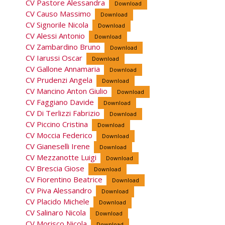
CV Pastore Alessandra
Download
CV Causo Massimo
Download
CV Signorile Nicola
Download
CV Alessi Antonio
Download
CV Zambardino Bruno
Download
CV Iarussi Oscar
Download
CV Gallone Annamaria
Download
CV Prudenzi Angela
Download
CV Mancino Anton Giulio
Download
CV Faggiano Davide
Download
CV Di Terlizzi Fabrizio
Download
CV Piccino Cristina
Download
CV Moccia Federico
Download
CV Gianeselli Irene
Download
CV Mezzanotte Luigi
Download
CV Brescia Giose
Download
CV Fiorentino Beatrice
Download
CV Piva Alessandro
Download
CV Placido Michele
Download
CV Salinaro Nicola
Download
CV Morisco Nicola
Download