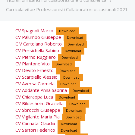
Titolari di incarichi di collaborazione o consulenza
/
Curricula vitae Professionisti Collaboratori occasionali 2021
CV Spagnoli Marco
Download
CV Palumbo Giuseppe
Download
C V Cartolano Roberto
Download
CV Persichella Sabino
Download
CV Pierno Ruggiero
Download
CV Plantone Vito
Download
CV Devito Ernesto
Download
CV Scarpiello Alessio
Download
CV Aversa Carmela
Download
CV Addante Anna Sabrina
Download
CV Chiarappa Luca
Download
CV Bildesheim Graziella
Download
CV Sbrocchi Giuseppe
Download
CV Vigilante Maria Pia
Download
CV Cannata' Claudia
Download
CV Sartori Federico
Download