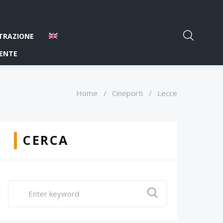
TRAZIONE
ENTE
Home
/
Cineporti
/
Lecce
CERCA