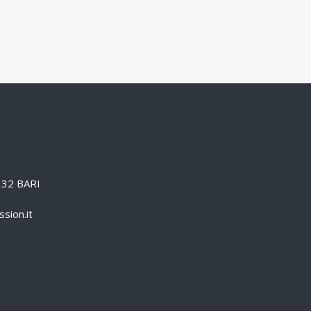
0132 BARI
sion.it