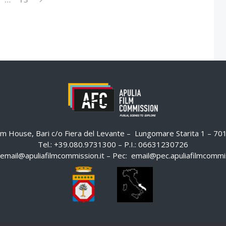
ilm House, Bari c/o Fiera del Levante – Lungomare Starita 1 – 7
Tel.: +39.080.9731300 – P.I.: 06631230726
email@apuliafilmcommission.it
– Pec:
email@pec.apuliafilmcommis