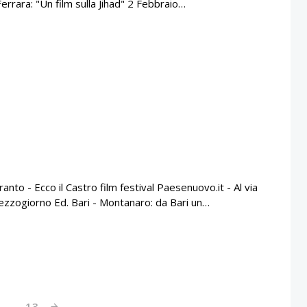
errara: "Un film sulla Jihad" 2 Febbraio…
to - Ecco il Castro film festival Paesenuovo.it - Al via
Mezzogiorno Ed. Bari - Montanaro: da Bari un…
…
13