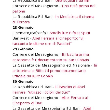
La Repubblica Ed. Bari -
Una squadra da film
Corriere del Mezzogiorno -
Una città persa nel
pallone
La Repubblica Ed. Bari -
In Mediateca il cinema
di Ferrara
28 Gennaio
Cinematografo.info -
Smells like Bif&st Spirit
Barilive.it -
Abel Ferrara al Cineporto: "vi
racconto le ultime ore di Pasolini"
29 Gennaio
Corriere del Mezzogiorno -
Bif&st: la prima
anteprima è il documentario su Kurt Cobain
La Gazzetta del Mezzogiorno ed. Nazionale -
In
anteprima al Bifest il primo documentario
ufficiale su Kurt Cobain
30 Gennaio
La Repubblica Ed. Bari -
Il Pasolini di Abel
Ferrara: "utilizzo i colori del Sud"
Corriere del Mezzogiorno -
Abel Ferrara al
Cineporto di Bari
La Gazzetta del Mezzogiorno Ed. Bari -
Abel