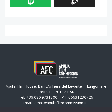
Apulia Film House, Bari c/o Fiera del Levante – Lungomare
Starita 1 – 70132 BARI
Tel.: +39.080.9731300 – P.I.: 06631230726
Email:
email@apuliafilmcommission.it
–
Pec:
email@pec.apuliafilmcommission.it