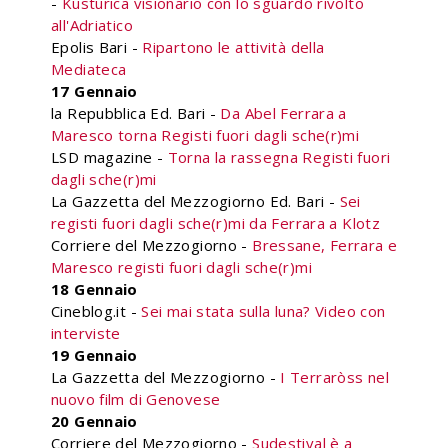
-
Kusturica visionario con lo sguardo rivolto
all'Adriatico
Epolis Bari -
Ripartono le attività della
Mediateca
17 Gennaio
la Repubblica Ed. Bari -
Da Abel Ferrara a
Maresco torna Registi fuori dagli sche(r)mi
LSD magazine -
Torna la rassegna Registi fuori
dagli sche(r)mi
La Gazzetta del Mezzogiorno Ed. Bari -
Sei
registi fuori dagli sche(r)mi da Ferrara a Klotz
Corriere del Mezzogiorno -
Bressane, Ferrara e
Maresco registi fuori dagli sche(r)mi
18 Gennaio
Cineblog.it -
Sei mai stata sulla luna? Video con
interviste
19 Gennaio
La Gazzetta del Mezzogiorno -
I Terraròss nel
nuovo film di Genovese
20 Gennaio
Corriere del Mezzogiorno -
Sudestival è a