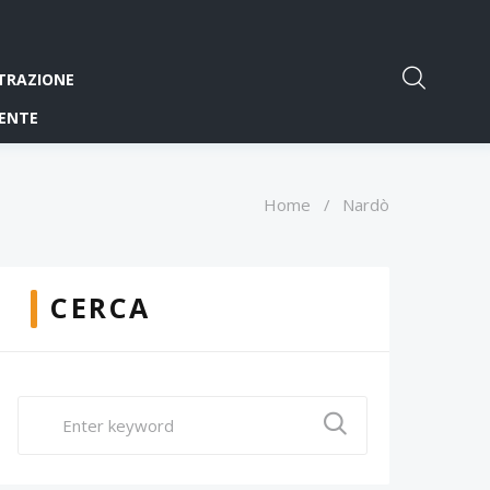
TRAZIONE
ENTE
Home
/
Nardò
CERCA