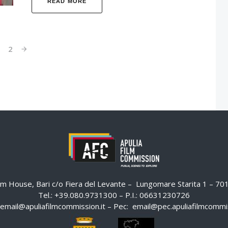
READ MORE
1
2
ilm House, Bari c/o Fiera del Levante – Lungomare Starita 1 – 7
Tel.: +39.080.9731300 – P.I.: 06631230726
email@apuliafilmcommission.it
– Pec:
email@pec.apuliafilmcommis