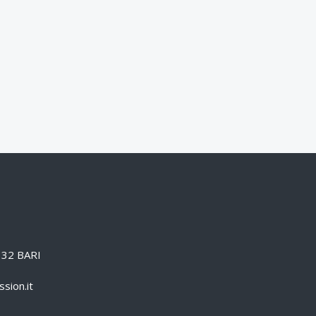
0132 BARI
sion.it