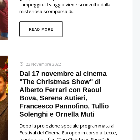
campeggio. Il viaggio viene sconvolto dalla
misteriosa scomparsa di…
READ MORE
22 Novembre 2022
Dal 17 novembre al cinema
"The Christmas Show" di
Alberto Ferrari con
Raoul
Bova
,
Serena Autieri
,
Francesco Pannofino
,
Tullio
Solenghi
e
Ornella Muti
Dopo la proiezione speciale programmata al
Festival del Cinema Europeo in corso a Lecce,
è nelle sale il film “The Christmas Show” di