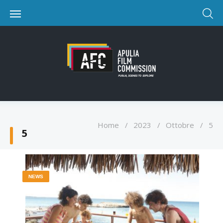
Home
/
2023
/
Ottobre
/
5
5
NEWS