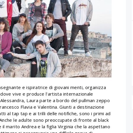
nsegnante e ispiratrice di giovani menti, organizza
 dove vive e produce l'artista internazionale
ga Alessandra, Laura parte a bordo del pullman zeppo
 Francesco Flavia e Valentina. Giunti a destinazione
i al tap tap e ai trilli delle notifiche, sono i primi ad
Anche le adulte sono preoccupate di fronte al black
l marito Andrea e la figlia Virginia che la aspettano
ettimana si preannuncia una difficile prova di