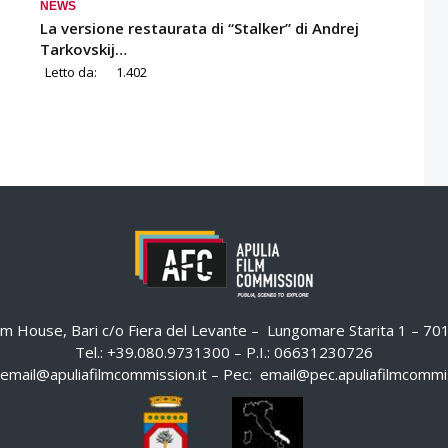
NEWS
La versione restaurata di “Stalker” di Andrej
Tarkovskij…
Letto da:
1.402
ilm House, Bari c/o Fiera del Levante – Lungomare Starita 1 – 7
Tel.: +39.080.9731300 – P.I.: 06631230726
email@apuliafilmcommission.it
– Pec:
email@pec.apuliafilmcommis