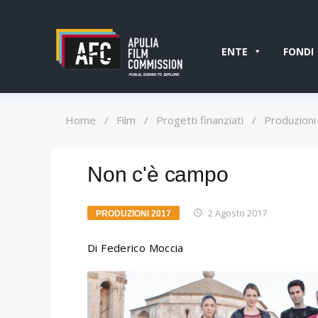
ENTE
FONDI
Home
/
Film
/
Progetti finanziati
/
Produzioni
Non c'è campo
2 Agosto 2017
PRODUZIONI 2017
Di Federico Moccia