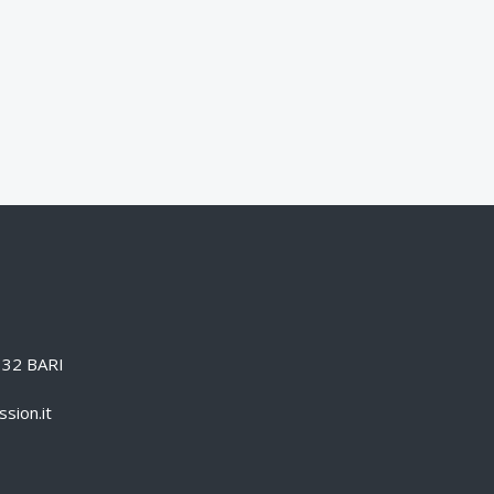
0132 BARI
sion.it