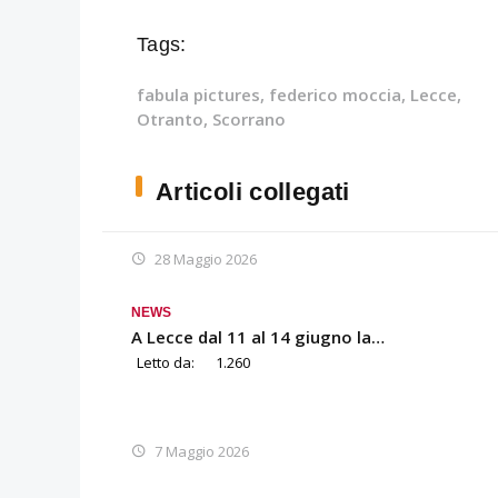
Tags:
fabula pictures
,
federico moccia
,
Lecce
,
Otranto
,
Scorrano
Articoli collegati
28 Maggio 2026
NEWS
A Lecce dal 11 al 14 giugno la…
Letto da:
1.260
7 Maggio 2026