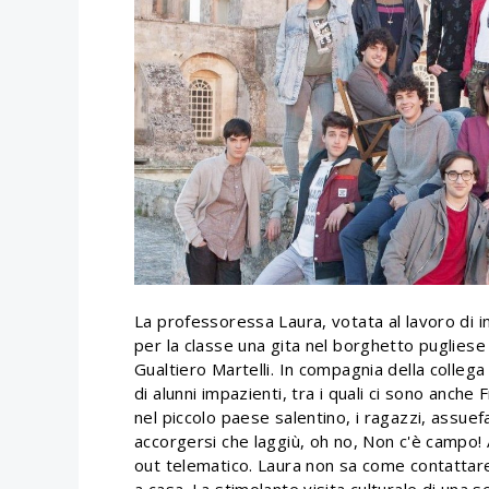
La professoressa Laura, votata al lavoro di i
per la classe una gita nel borghetto pugliese
Gualtiero Martelli. In compagnia della colle
di alunni impazienti, tra i quali ci sono anche
nel piccolo paese salentino, i ragazzi, assuefatt
accorgersi che laggiù, oh no, Non c'è campo! 
out telematico. Laura non sa come contattare i
a casa. La stimolante visita culturale di una s