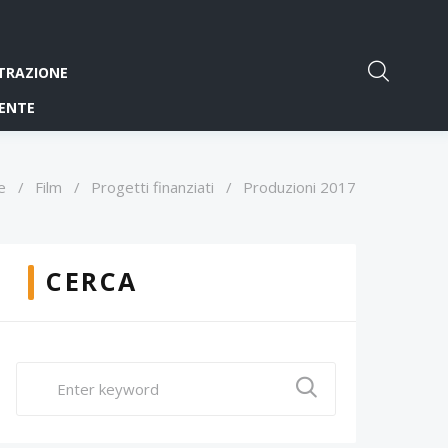
TRAZIONE
ENTE
e
/
Film
/
Progetti finanziati
/
Produzioni 2017
CERCA