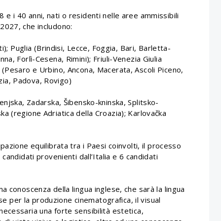
18 e i 40 anni, nati o residenti nelle aree ammissibili
2027, che includono:
i); Puglia (Brindisi, Lecce, Foggia, Bari, Barletta-
a, Forlì-Cesena, Rimini); Friuli-Venezia Giulia
 (Pesaro e Urbino, Ancona, Macerata, Ascoli Piceno,
ia, Padova, Rovigo)
enjska, Zadarska, Šibensko-kninska, Splitsko-
a (regione Adriatica della Croazia); Karlovačka
azione equilibrata tra i Paesi coinvolti, il processo
candidati provenienti dall’Italia e 6 candidati
a conoscenza della lingua inglese, che sarà la lingua
sse per la produzione cinematografica, il visual
e necessaria una forte sensibilità estetica,