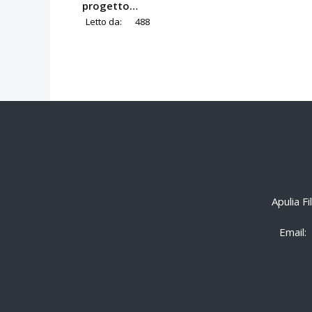
progetto…
Letto da:
488
Apulia F
Email: