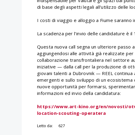
indispensabile per valutare gli spazi dal punt
di base degli aspetti legali all’utilizzo delle lo
I costi di viaggio e alloggio a Fiume saranno
La scadenza per l’invio delle candidature è i
Questa nuova call segna un ulteriore passo 
aggiungendosi alle attività già realizzate pe
collaborazione transfrontaliera nel settore a
iniziative — dalla call per la produzione di
giovani talenti a Dubrovnik — REEL continua a 
emergenti e sullo sviluppo di un ecosistema c
nuove opportunità per formarsi, sperimentare
informazioni ed invio della candidatura:
https://www.art-kino.org/en/novosti/ot
location-scouting-operatera
Letto da:
627