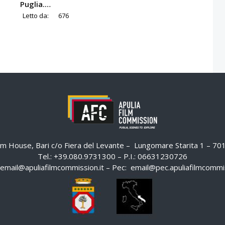
Puglia.…
Letto da:
676
ilm House, Bari c/o Fiera del Levante – Lungomare Starita 1 – 7
Tel.: +39.080.9731300 – P.I.: 06631230726
email@apuliafilmcommission.it
– Pec:
email@pec.apuliafilmcommis