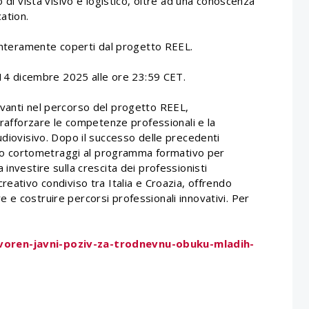
o di vista visivo e logistico, oltre ad una conoscenza
cation.
 interamente coperti dal progetto REEL.
l 14 dicembre 2025 alle ore 23:59 CET.
avanti nel percorso del progetto REEL,
r rafforzare le competenze professionali e la
udiovisivo. Dopo il successo delle precedenti
 otto cortometraggi al programma formativo per
investire sulla crescita dei professionisti
reativo condiviso tra Italia e Croazia, offrendo
 e costruire percorsi professionali innovativi. Per
voren-javni-poziv-za-trodnevnu-obuku-mladih-