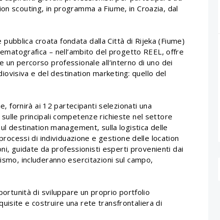
ion scouting, in programma a Fiume, in Croazia, dal
ne pubblica croata fondata dalla Città di Rijeka (Fiume)
inematografica – nell’ambito del progetto REEL, offre
e un percorso professionale all’interno di uno dei
audiovisiva e del destination marketing: quello del
me, fornirà ai 12 partecipanti selezionati una
sulle principali competenze richieste nel settore
sul destination management, sulla logistica delle
 processi di individuazione e gestione delle location
ioni, guidate da professionisti esperti provenienti dai
rismo, includeranno esercitazioni sul campo,
pportunità di sviluppare un proprio portfolio
isite e costruire una rete transfrontaliera di