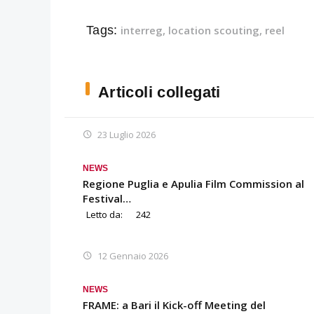
Tags:
interreg
,
location scouting
,
reel
Articoli collegati
23 Luglio 2026
NEWS
Regione Puglia e Apulia Film Commission al
Festival…
Letto da:
242
12 Gennaio 2026
NEWS
FRAME: a Bari il Kick-off Meeting del