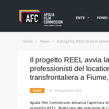
ENTE
FONDI
Home
/
News
/
Il progetto REEL avvia la selezi
Il progetto REEL avvia la
professionisti del locati
transfrontaliera a Fiume
29 Novembre 2025
NEWS
Apulia Film Commission annuncia l’apertura di 
progetto REEL, finalizzata alla selezione di 1