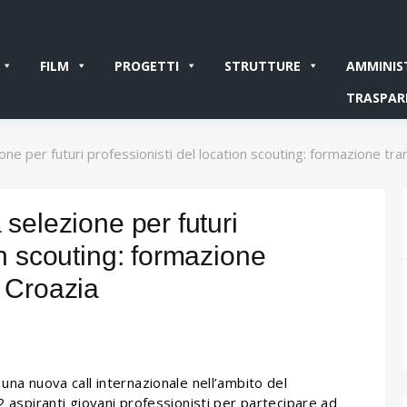
FILM
PROGETTI
STRUTTURE
AMMINIS
TRASPAR
one per futuri professionisti del location scouting: formazione tra
 selezione per futuri
on scouting: formazione
, Croazia
una nuova call internazionale nell’ambito del
2 aspiranti giovani professionisti per partecipare ad