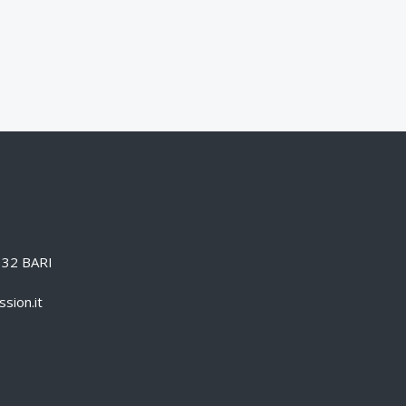
0132 BARI
sion.it