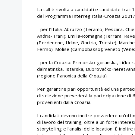
La call è rivolta a candidati e candidate tra i 
del Programma Interreg Italia-Croazia 2021/
- per l’Italia: Abruzzo (Teramo, Pescara, Chiet
Andria-Trani); Emilia-Romagna (Ferrara, Ravenn
(Pordenone, Udine, Gorizia, Trieste); Marche
Fermo); Molise (Campobasso); Veneto (Venez
- per la Croazia: Primorsko-goranska, Ličko-s
dalmatinska, Istarska, Dubrovačko-neretvansk
(regione Panonica della Croazia).
Per garantire pari opportunità ed una partecip
di selezione prevederà la partecipazione di 6 
provenienti dalla Croazia.
I candidati devono inoltre possedere un’ottim
di lavoro del training, oltre a un forte intere
storytelling e l’analisi delle location. È inoltr