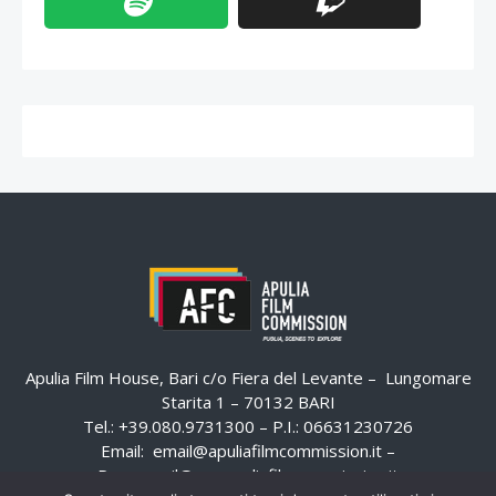
Apulia Film House, Bari c/o Fiera del Levante – Lungomare
Starita 1 – 70132 BARI
Tel.: +39.080.9731300 – P.I.: 06631230726
Email:
email@apuliafilmcommission.it
–
Pec:
email@pec.apuliafilmcommission.it