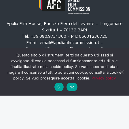
Apulia Film House, Bari c/o Fiera del Levante – Lungomare
Starita 1 – 70132 BARI
Tel.: +39.080.9731300 – P.I.: 06631230726
Email:
email@apuliafilmcommission.it
–
Pec:
email@pec.apuliafilmcommission.it
Questo sito o gli strumenti terzi da questo utilizzati si
avvalgono di cookie necessari al funzionamento ed utili alle
finalità illustrate nella cookie policy. Se vuoi saperne di più o
negare il consenso a tutti o ad alcuni cookie, consulta la cookie
policy. Se vuoi proseguire accetta i cookie.
Privacy policy
Si
No
HOME
WHISTLEBLOWING
AREA RISERVATA