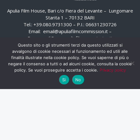
Apulia Film House, Bari c/o Fiera del Levante – Lungomare
Starita 1 – 70132 BARI
Tel.: +39.080.9731300 – P.I.: 06631230726
Email:
email@apuliafilmcommission.it
–
Pec:
email@pec.apuliafilmcommission.it
Questo sito o gli strumenti terzi da questo utilizzati si
avvalgono di cookie necessari al funzionamento ed utili alle
finalità illustrate nella cookie policy. Se vuoi saperne di più o
negare il consenso a tutti o ad alcuni cookie, consulta la cookie
policy. Se vuoi proseguire accetta i cookie.
Privacy policy
Si
No
HOME
WHISTLEBLOWING
AREA RISERVATA
PRIVACY POLICY
RSS
RASSEGNA STAMPA