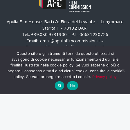
Apulia Film House, Bari c/o Fiera del Levante – Lungomare
Starita 1 – 70132 BARI
Tel.: +39.080.9731300 – P.I.: 06631230726
Email:
email@apuliafilmcommission.it
–
Pec:
email@pec.apuliafilmcommission.it
Questo sito o gli strumenti terzi da questo utilizzati si
avvalgono di cookie necessari al funzionamento ed utili alle
finalità illustrate nella cookie policy. Se vuoi saperne di più o
negare il consenso a tutti o ad alcuni cookie, consulta la cookie
policy. Se vuoi proseguire accetta i cookie.
Privacy policy
Si
No
HOME
WHISTLEBLOWING
AREA RISERVATA