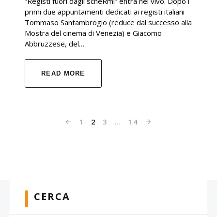
“Registi fuori dagli scheRmi” entra nel vivo. Dopo i
primi due appuntamenti dedicati ai registi italiani
Tommaso Santambrogio (reduce dal successo alla
Mostra del cinema di Venezia) e Giacomo
Abbruzzese, del…
READ MORE
1
2
3
…
14
CERCA