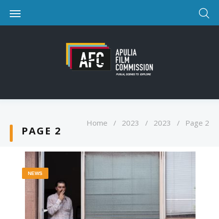
Home
/
2023
/
2023
/
Page 2
PAGE 2
NEWS