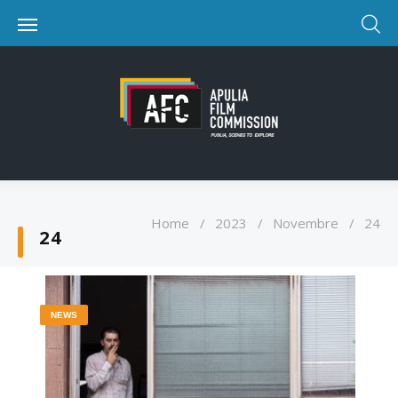
Home
/
2023
/
Novembre
/
24
24
NEWS