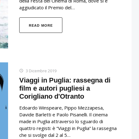
della Festa del Cinema di Roma, dove si è
aggiudicato il Premio del…
READ MORE
3 Dicembre 2019
Viaggi in Puglia: rassegna di
film e autori pugliesi a
Corigliano d'Otranto
Edoardo Winspeare, Pippo Mezzapesa,
Davide Barletti e Paolo Pisanelli. Il cinema
made in Puglia attraverso lo sguardo di
quattro registi: è “Viaggi in Puglia” la rassegna
che si svolge dal 2 al 5…