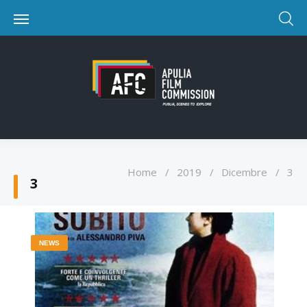
Home
/
2019
/
Dicembre
/
3
3
NEWS