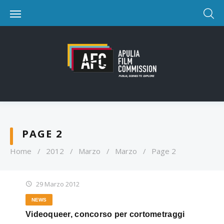
PAGE 2
Home
/
2012
/
Marzo
/
Marzo
/
Page 2
29 Marzo 2012
NEWS
Videoqueer, concorso per cortometraggi