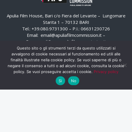
Apulia Film House, Bari c/o Fiera del Levante – Lungomare
Starita 1 – 70132 BARI
Tel.: +39.080.9731300 – P.I.: 06631230726
Email:
email@apuliafilmcommission.it
–
Pec:
email@pec.apuliafilmcommission.it
Questo sito o gli strumenti terzi da questo utilizzati si
avvalgono di cookie necessari al funzionamento ed utili alle
finalità illustrate nella cookie policy. Se vuoi saperne di più o
negare il consenso a tutti o ad alcuni cookie, consulta la cookie
policy. Se vuoi proseguire accetta i cookie.
Privacy policy
Si
No
HOME
WHISTLEBLOWING
AREA RISERVATA
PRIVACY POLICY
RSS
RASSEGNA STAMPA