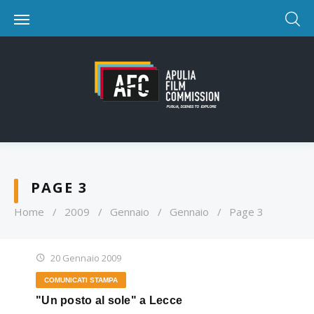
PAGE 3
Home
/
2009
/
Gennaio
/
Gennaio
/
Page 3
20 Gennaio 2009
COMUNICATI STAMPA
"Un posto al sole" a Lecce