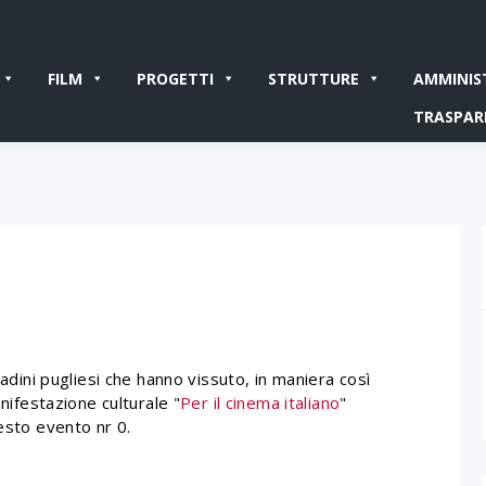
FILM
PROGETTI
STRUTTURE
AMMINIS
TRASPAR
tadini pugliesi che hanno vissuto, in maniera così
anifestazione culturale "
Per il cinema italiano
"
uesto evento nr 0.