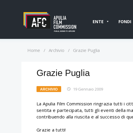
ENTE
FONDI
Home
/
Archivio
/
Grazie Puglia
Grazie Puglia
19 Gennaio 2009
ARCHIVIO
La Apulia Film Commission ringrazia tutti i cit
sentita e partecipata, tutti gli eventi della m
contribuendo alla riuscita e al successo di q
Grazie a tutti!