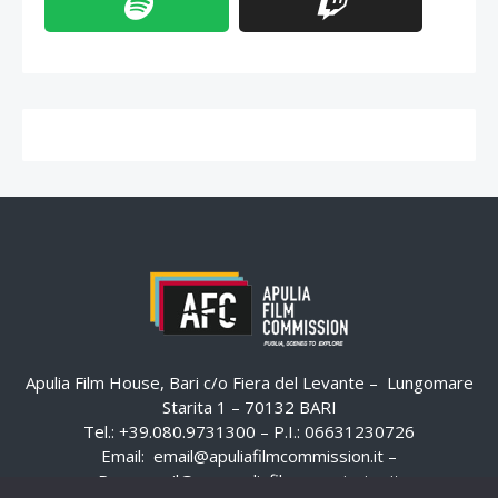
Apulia Film House, Bari c/o Fiera del Levante – Lungomare
Starita 1 – 70132 BARI
Tel.: +39.080.9731300 – P.I.: 06631230726
Email:
email@apuliafilmcommission.it
–
Pec:
email@pec.apuliafilmcommission.it