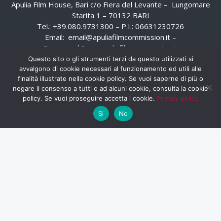
Apulia Film House, Bari c/o Fiera del Levante – Lungomare
Starita 1 – 70132 BARI
Tel.: +39.080.9731300 – P.I.: 06631230726
Email:
email@apuliafilmcommission.it
–
Pec:
email@pec.apuliafilmcommission.it
Questo sito o gli strumenti terzi da questo utilizzati si
avvalgono di cookie necessari al funzionamento ed utili alle
finalità illustrate nella cookie policy. Se vuoi saperne di più o
negare il consenso a tutti o ad alcuni cookie, consulta la cookie
policy. Se vuoi proseguire accetta i cookie.
Privacy policy
Si
No
HOME
WHISTLEBLOWING
AREA RISERVATA
PRIVACY POLICY
RSS
RASSEGNA STAMPA