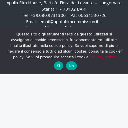
Apulia Film House, Bari c/o Fiera del Levante – Lungomare
Starita 1 – 70132 BARI
Tel.: +39.080.9731300 – P.I.: 06631230726
Email:
email@apuliafilmcommission.it
–
Pec:
email@pec.apuliafilmcommission.it
Questo sito o gli strumenti terzi da questo utilizzati si
avvalgono di cookie necessari al funzionamento ed utili alle
finalità illustrate nella cookie policy. Se vuoi saperne di più o
negare il consenso a tutti o ad alcuni cookie, consulta la cookie
policy. Se vuoi proseguire accetta i cookie.
Privacy policy
Si
No
HOME
WHISTLEBLOWING
AREA RISERVATA
PRIVACY POLICY
RSS
RASSEGNA STAMPA