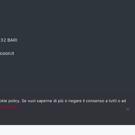
0132 BARI
sion.it
cookie policy. Se vuoi saperne di più o negare il consenso a tutti o ad
acy policy
PRIVACY POLICY
RSS
RASSEGNA STAMPA