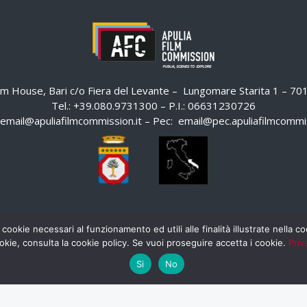
ilm House, Bari c/o Fiera del Levante – Lungomare Starita 1 – 7
Tel.: +39.080.9731300 – P.I.: 06631230726
email@apuliafilmcommission.it
– Pec:
email@pec.apuliafilmcommis
 cookie necessari al funzionamento ed utili alle finalità illustrate nella 
okie, consulta la cookie policy. Se vuoi proseguire accetta i cookie.
Priv
Si
No
HOME
WHISTLEBLOWING
AREA RISERVATA