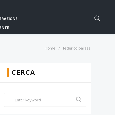
TRAZIONE
ENTE
Home
/
federico barassi
CERCA