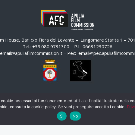
ilm House, Bari c/o Fiera del Levante – Lungomare Starita 1 – 7
Tel.: +39.080.9731300 – P.I.: 06631230726
email@apuliafilmcommission.it
– Pec:
email@pec.apuliafilmcommis
 cookie necessari al funzionamento ed utili alle finalità illustrate nella 
okie, consulta la cookie policy. Se vuoi proseguire accetta i cookie.
Priv
Si
No
HOME
WHISTLEBLOWING
AREA RISERVATA