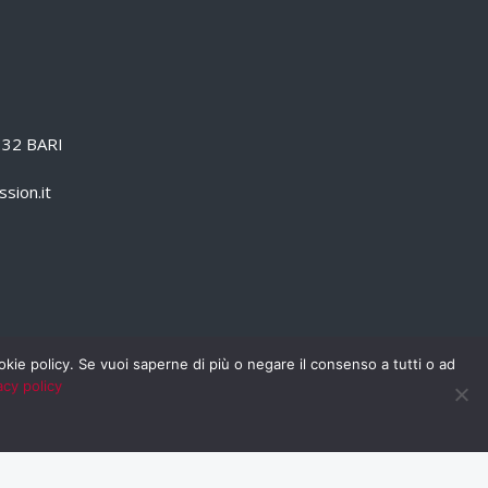
0132 BARI
sion.it
cookie policy. Se vuoi saperne di più o negare il consenso a tutti o ad
acy policy
PRIVACY POLICY
RSS
RASSEGNA STAMPA