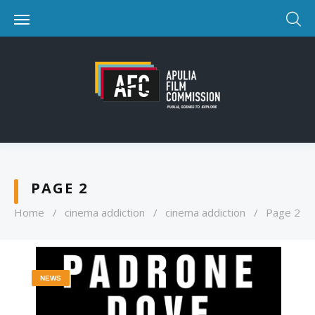
PAGE 2
Home
/
cinema addiction
/
cinema addiction
/
Page 2
NEWS