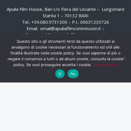
Apulia Film House, Bari c/o Fiera del Levante – Lungomare
Starita 1 – 70132 BARI
Tel.: +39.080.9731300 – P.I.: 06631230726
Email:
email@apuliafilmcommission.it
–
Pec:
email@pec.apuliafilmcommission.it
Questo sito o gli strumenti terzi da questo utilizzati si
avvalgono di cookie necessari al funzionamento ed utili alle
finalità illustrate nella cookie policy. Se vuoi saperne di più o
negare il consenso a tutti o ad alcuni cookie, consulta la cookie
policy. Se vuoi proseguire accetta i cookie.
Privacy policy
Si
No
HOME
WHISTLEBLOWING
AREA RISERVATA
PRIVACY POLICY
RSS
RASSEGNA STAMPA