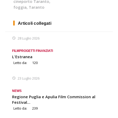
cineporto Taranto
,
foggia
,
Taranto
Articoli collegati
28 Luglio 2026
FILM
PROGETTI FINANZIATI
L'Estranea
Letto da:
120
23 Luglio 2026
NEWS
Regione Puglia e Apulia Film Commission al
Festival…
Letto da:
239