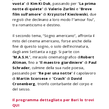
vuota
” di
Kim Ki Duk
, passando per “
La prima
notte di quiete
” di
Valerio Zurlini
e “
Breve
film sull'amore
” di
Krzysztof Kieslowski
, due
registi che declinano a loro modo l’“amour fou”,
tra romanticismo e destino.
Il secondo tema, “Sogno americano”, affronta il
mito del cinema americano, forse anche della
fine di questo sogno, o solo dell’incrinatura,
dagli anni Settanta a oggi. Si parte con
“
M.A.S.H.
”, miracolo cinematografico di
Robert
Altman
, fino a “
Il maestro giardiniere
” di
Paul
Schrader
, culmine della sua rude poesia,
passando per “
Re per una notte
” il capolavoro
di
Martin Scorsese
e “
Crash
” di
David
Cronenberg
, trionfo conturbante del corpo e
del sesso.
Il programma dettagliato per Bari lo trovi
QUI