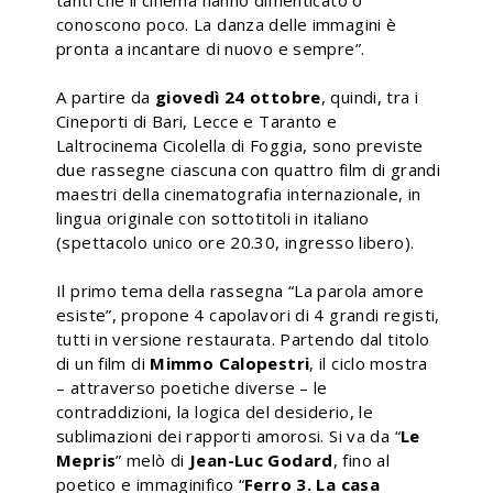
tanti che il cinema hanno dimenticato o
conoscono poco. La danza delle immagini è
pronta a incantare di nuovo e sempre”.
A partire da
giovedì 24 ottobre
, quindi, tra i
Cineporti di Bari, Lecce e Taranto e
Laltrocinema Cicolella di Foggia, sono previste
due rassegne ciascuna con quattro film di grandi
maestri della cinematografia internazionale, in
lingua originale con sottotitoli in italiano
(spettacolo unico ore 20.30, ingresso libero).
Il primo tema della rassegna “La parola amore
esiste”, propone 4 capolavori di 4 grandi registi,
tutti in versione restaurata. Partendo dal titolo
di un film di
Mimmo Calopestri
, il ciclo mostra
– attraverso poetiche diverse – le
contraddizioni, la logica del desiderio, le
sublimazioni dei rapporti amorosi. Si va da “
Le
Mepris
” melò di
Jean-Luc Godard
, fino al
poetico e immaginifico “
Ferro 3. La casa