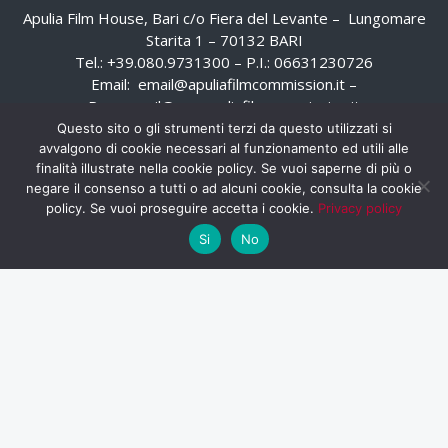
Apulia Film House, Bari c/o Fiera del Levante – Lungomare
Starita 1 – 70132 BARI
Tel.: +39.080.9731300 – P.I.: 06631230726
Email:
email@apuliafilmcommission.it
–
Pec:
email@pec.apuliafilmcommission.it
Questo sito o gli strumenti terzi da questo utilizzati si
avvalgono di cookie necessari al funzionamento ed utili alle
finalità illustrate nella cookie policy. Se vuoi saperne di più o
negare il consenso a tutti o ad alcuni cookie, consulta la cookie
policy. Se vuoi proseguire accetta i cookie.
Privacy policy
Si
No
HOME
WHISTLEBLOWING
AREA RISERVATA
PRIVACY POLICY
RSS
RASSEGNA STAMPA