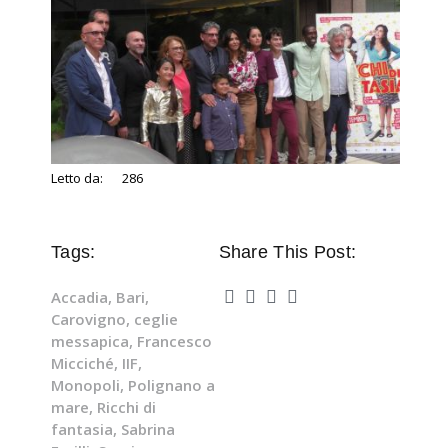
Letto da:
286
Tags:
Share This Post:
Accadia
,
Bari
,
Carovigno
,
ceglie
messapica
,
Francesco
Micciché
,
IIF
,
Monopoli
,
Polignano a
mare
,
Ricchi di
fantasia
,
Sabrina