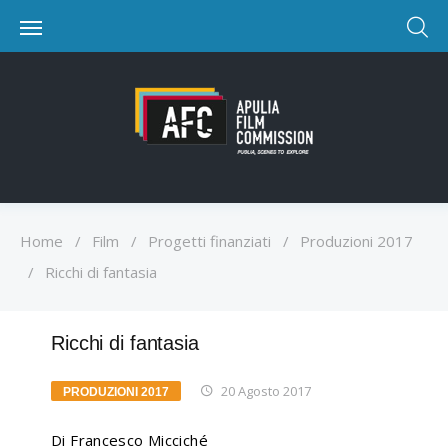
Home
/
Film
/
Progetti finanziati
/
Produzioni 2017
/
Ricchi di fantasia
Ricchi di fantasia
20 Agosto 2017
PRODUZIONI 2017
Di Francesco Micciché