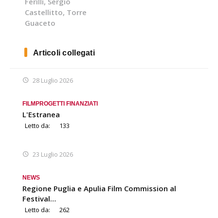
Ferilli
,
Sergio
Castellitto
,
Torre
Guaceto
Articoli collegati
28 Luglio 2026
FILM
PROGETTI FINANZIATI
L'Estranea
Letto da:
133
23 Luglio 2026
NEWS
Regione Puglia e Apulia Film Commission al
Festival…
Letto da:
262