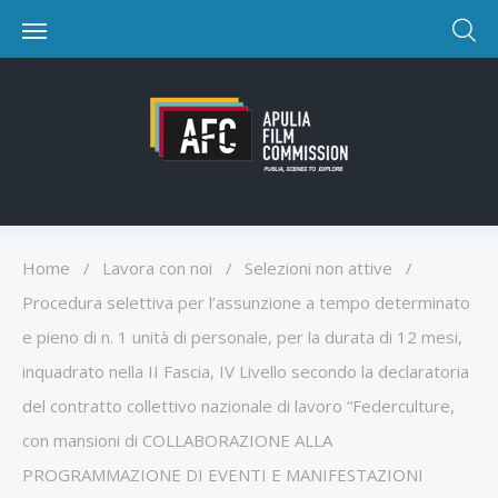
Home
/
Lavora con noi
/
Selezioni non attive
/
Procedura selettiva per l’assunzione a tempo determinato
e pieno di n. 1 unità di personale, per la durata di 12 mesi,
inquadrato nella II Fascia, IV Livello secondo la declaratoria
del contratto collettivo nazionale di lavoro “Federculture,
con mansioni di COLLABORAZIONE ALLA
PROGRAMMAZIONE DI EVENTI E MANIFESTAZIONI