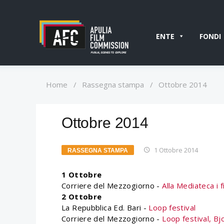
ENTE
FONDI
Home
/
Rassegna stampa
/
Ottobre 2014
Ottobre 2014
1 Ottobre 2014
RASSEGNA STAMPA
1 Ottobre
Corriere del Mezzogiorno -
Alla Mediateca i f
2 Ottobre
La Repubblica Ed. Bari -
Loop festival
Corriere del Mezzogiorno -
Loop festival, Bj