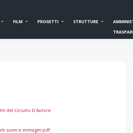
FILM
PROGETTI
STRUTTURE
AMMINIS
TRASPAR
ilm del Circuito D'Autore
ork suoni e immagini pdf