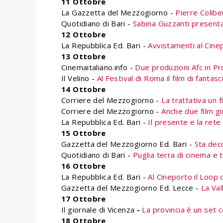
11 Ottobre
La Gazzetta del Mezzogiorno -
Pierre Colib
Quotidiano di Bari -
Sabina Guzzanti presenta
12 Ottobre
La Repubblica Ed. Bari -
Avvistamenti al Cinep
13 Ottobre
Cinemaitaliano.info -
Due produzioni Afc in Pro
Il Velino -
Al Festival di Roma il film di fantas
14 Ottobre
Corriere del Mezzogiorno -
La trattativa un f
Corriere del Mezzogiorno -
Anche due film gi
La Repubblica Ed. Bari -
Il presente e la rete
15 Ottobre
Gazzetta del Mezzogiorno Ed. Bari -
Sta dec
Quotidiano di Bari -
Puglia terra di cinema e 
16 Ottobre
La Repubblica Ed. Bari -
Al Cineporto il Loop 
Gazzetta del Mezzogiorno Ed. Lecce -
La Val
17 Ottobre
Il giornale di Vicenza
-
La provincia è un set c
18 Ottobre