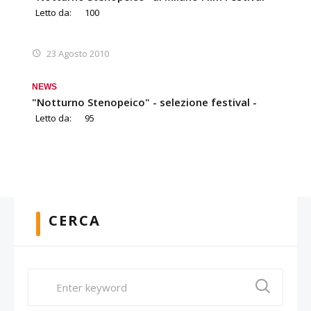
Letto da:
100
23 Agosto 2010
NEWS
"Notturno Stenopeico" - selezione festival -
Letto da:
95
CERCA