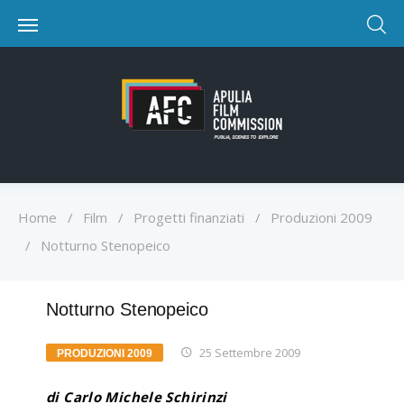
Home
/
Film
/
Progetti finanziati
/
Produzioni 2009
/
Notturno Stenopeico
Notturno Stenopeico
25 Settembre 2009
PRODUZIONI 2009
di Carlo Michele Schirinzi