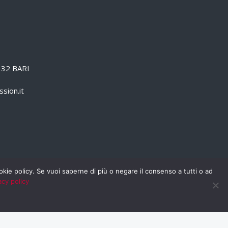
0132 BARI
sion.it
cookie policy. Se vuoi saperne di più o negare il consenso a tutti o ad
acy policy
PRIVACY POLICY
RSS
RASSEGNA STAMPA