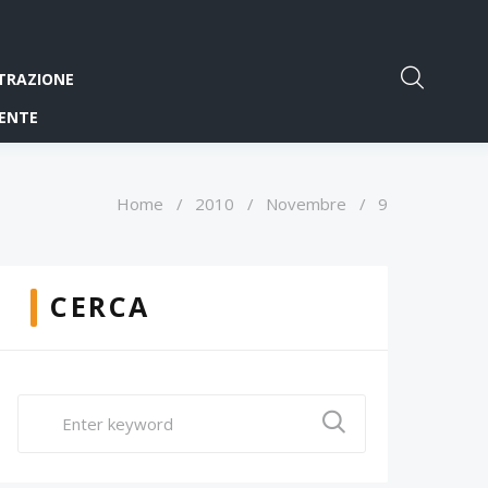
TRAZIONE
ENTE
Home
/
2010
/
Novembre
/
9
CERCA