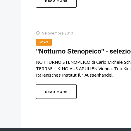
READ MORE
9 Novembre 2010
NEWS
"Notturno Stenopeico" - selezion
NOTTURNO STENOPEICO di Carlo Michele Schirin
TERRAE – KINO AUS APULIEN Vienna, Top Kino – A
Italienisches Institut fur Aussenhandel…
READ MORE