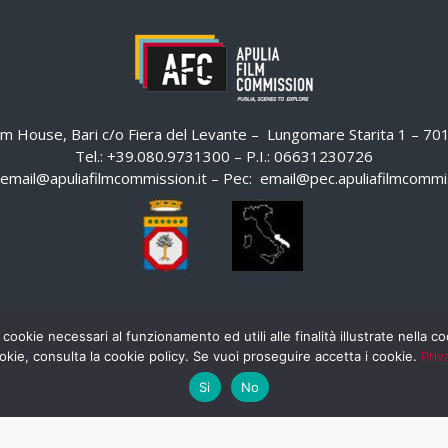
ilm House, Bari c/o Fiera del Levante – Lungomare Starita 1 – 7
Tel.: +39.080.9731300 – P.I.: 06631230726
email@apuliafilmcommission.it
– Pec:
email@pec.apuliafilmcommis
 cookie necessari al funzionamento ed utili alle finalità illustrate nella 
okie, consulta la cookie policy. Se vuoi proseguire accetta i cookie.
Priv
Si
No
HOME
WHISTLEBLOWING
AREA RISERVATA