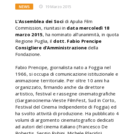
19 Marzo 2015
NEWS
L’Assemblea dei Soci
di Apulia Film
Commission, riunitasi in
data mercoledì 18
marzo 2015
, ha nominato all’unanimità, in quota
Regione Puglia, il
dott. Fabio Prencipe
Consigliere d’Amministrazione
della
Fondazione.
Fabio Prencipe, giornalista nato a Foggia nel
1966, si occupa di comunicazione istituzionale e
animazione territoriale. Per oltre 10 anni ha
organizzato, firmando anche da direttore
artistico, festival e rassegne cinematografiche
(Garganocinema-Vieste FilmFest, Sud in Corto,
Festival del Cinema Indipendente di Foggia) ed
ha svolto attività di produzione. Ha pubblicato 4
volumi di argomento cinematografico dedicati
ad autori del cinema italiano (Francesco De
Robertis, Sergio Rubini, Michele Placido).