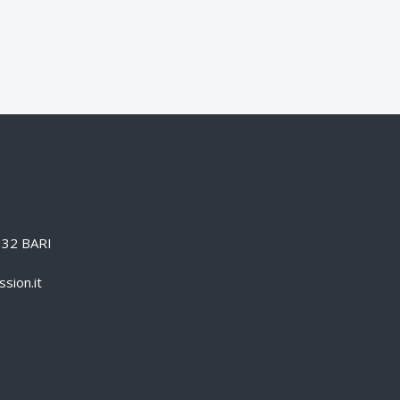
0132 BARI
sion.it