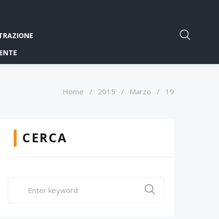
TRAZIONE
ENTE
Home
/
2015
/
Marzo
/
19
CERCA