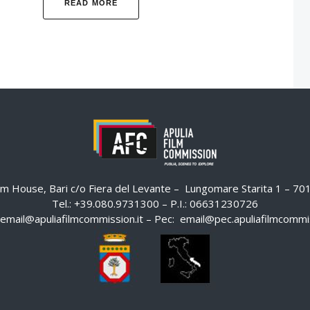
READ MORE
ilm House, Bari c/o Fiera del Levante – Lungomare Starita 1 – 7
Tel.: +39.080.9731300 – P.I.: 06631230726
email@apuliafilmcommission.it
– Pec:
email@pec.apuliafilmcommis