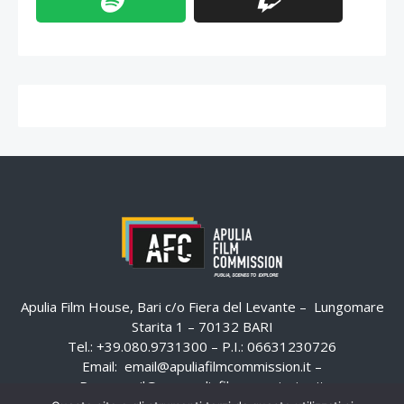
Apulia Film House, Bari c/o Fiera del Levante – Lungomare
Starita 1 – 70132 BARI
Tel.: +39.080.9731300 – P.I.: 06631230726
Email:
email@apuliafilmcommission.it
–
Pec:
email@pec.apuliafilmcommission.it