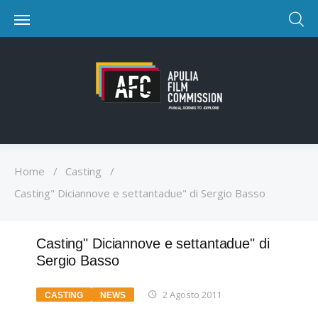
Home
/
Casting
/
Casting" Diciannove e settantadue" di Sergio Basso
Casting" Diciannove e settantadue" di
Sergio Basso
2 Agosto 2011
CASTING
NEWS