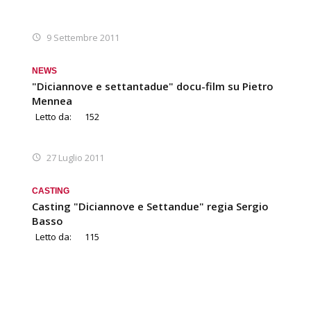
9 Settembre 2011
NEWS
"Diciannove e settantadue" docu-film su Pietro
Mennea
Letto da:
152
27 Luglio 2011
CASTING
Casting "Diciannove e Settandue" regia Sergio
Basso
Letto da:
115