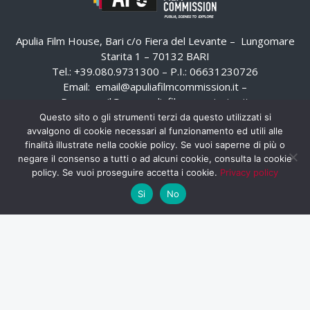
Apulia Film House, Bari c/o Fiera del Levante – Lungomare
Starita 1 – 70132 BARI
Tel.: +39.080.9731300 – P.I.: 06631230726
Email:
email@apuliafilmcommission.it
–
Pec:
email@pec.apuliafilmcommission.it
Questo sito o gli strumenti terzi da questo utilizzati si
avvalgono di cookie necessari al funzionamento ed utili alle
finalità illustrate nella cookie policy. Se vuoi saperne di più o
negare il consenso a tutti o ad alcuni cookie, consulta la cookie
policy. Se vuoi proseguire accetta i cookie.
Privacy policy
Si
No
HOME
WHISTLEBLOWING
AREA RISERVATA
PRIVACY POLICY
RSS
RASSEGNA STAMPA