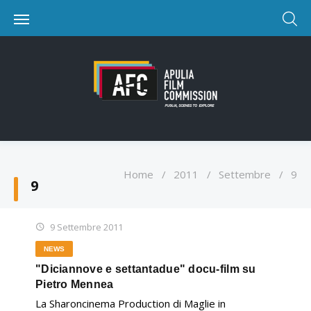
Home
/
2011
/
Settembre
/
9
9
9 Settembre 2011
NEWS
"Diciannove e settantadue" docu-film su
Pietro Mennea
La Sharoncinema Production di Maglie in