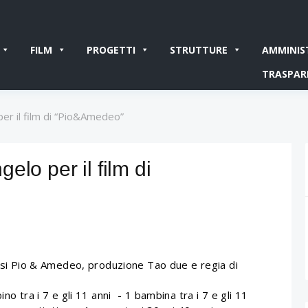
FILM
PROGETTI
STRUTTURE
AMMINIS
TRASPAR
er il film di “Pio&Amedeo”
lo per il film di
iesi Pio & Amedeo, produzione Tao due e regia di
no tra i 7 e gli 11 anni - 1 bambina tra i 7 e gli 11