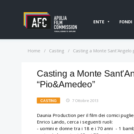
ENTE
FONDI
Home
/
Casting
/
Casting a Monte Sant'Angelo p
Casting a Monte Sant'Ange
“Pio&Amedeo”
7 Ottobre 2013
CASTING
Daunia Production per il film dei comici pugl
Enrico Lando, cerca i seguenti ruoli:
- uomini e donne tra i 18 e i 70 anni - 1 bambi