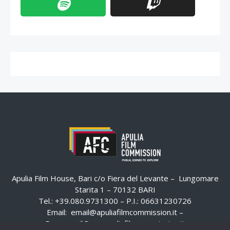
Apulia Film House, Bari c/o Fiera del Levante – Lungomare
Starita 1 – 70132 BARI
Tel.: +39.080.9731300 – P.I.: 06631230726
Email:
email@apuliafilmcommission.it
–
Pec:
email@pec.apuliafilmcommission.it