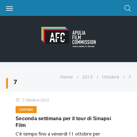
Home
/
2013
/
Ottobre
/
7
7
7 Ottobre 2013
CASTING
Seconda settimana per il tour di Sinapsi
Film
C’è tempo fino a venerdì 11 ottobre per