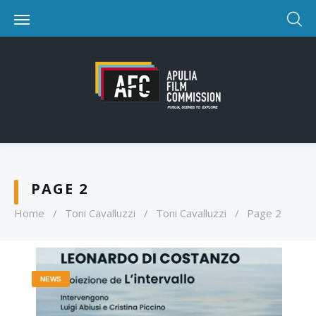
PAGE 2
Home
/
Toni Cavalluzzi
/
Toni Cavalluzzi
/
Page 2
NEWS