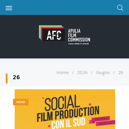
Home
/
2026
/
Giugno
/
26
26
NEWS