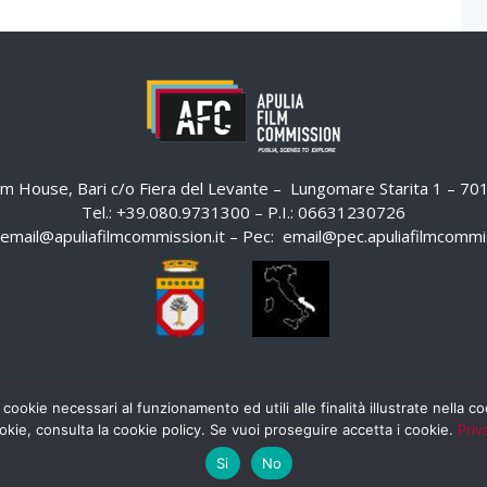
ilm House, Bari c/o Fiera del Levante – Lungomare Starita 1 – 7
Tel.: +39.080.9731300 – P.I.: 06631230726
email@apuliafilmcommission.it
– Pec:
email@pec.apuliafilmcommis
 cookie necessari al funzionamento ed utili alle finalità illustrate nella 
okie, consulta la cookie policy. Se vuoi proseguire accetta i cookie.
Priv
Si
No
HOME
WHISTLEBLOWING
AREA RISERVATA