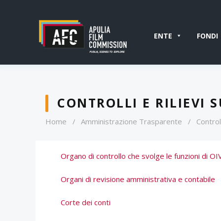
ENTE
FONDI
CONTROLLI E RILIEVI 
Home
/
Amministrazione Trasparente
/
Controll
Organo di controllo che svolge le funzioni di OI
Organi di revisione amministrativa e contabile
Corte dei conti