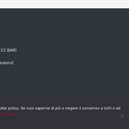
0132 BARI
sion.it
cookie policy. Se vuoi saperne di più o negare il consenso a tutti o ad
acy policy
PRIVACY POLICY
RSS
RASSEGNA STAMPA