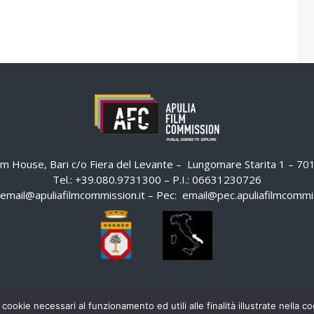
ilm House, Bari c/o Fiera del Levante – Lungomare Starita 1 – 7
Tel.: +39.080.9731300 – P.I.: 06631230726
email@apuliafilmcommission.it
– Pec:
email@pec.apuliafilmcommis
 cookie necessari al funzionamento ed utili alle finalità illustrate nella 