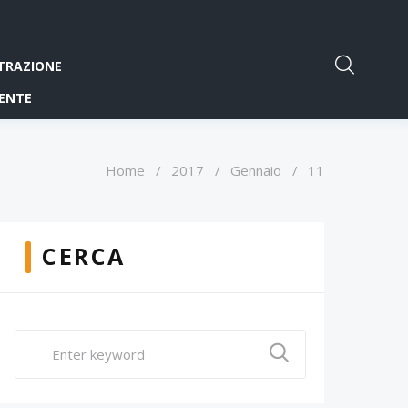
TRAZIONE
ENTE
Home
/
2017
/
Gennaio
/
11
CERCA