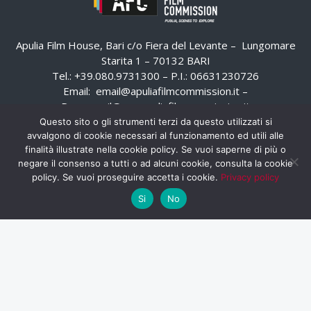
Apulia Film House, Bari c/o Fiera del Levante – Lungomare
Starita 1 – 70132 BARI
Tel.: +39.080.9731300 – P.I.: 06631230726
Email:
email@apuliafilmcommission.it
–
Pec:
email@pec.apuliafilmcommission.it
Questo sito o gli strumenti terzi da questo utilizzati si
avvalgono di cookie necessari al funzionamento ed utili alle
finalità illustrate nella cookie policy. Se vuoi saperne di più o
negare il consenso a tutti o ad alcuni cookie, consulta la cookie
policy. Se vuoi proseguire accetta i cookie.
Privacy policy
Si
No
HOME
WHISTLEBLOWING
AREA RISERVATA