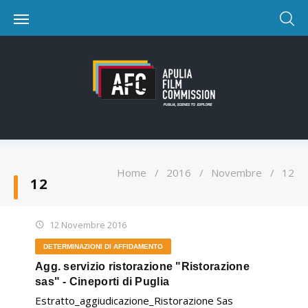
Home
/
2016
/
Novembre
/
12
12
12 Novembre 2016
DETERMINAZIONI DI AFFIDAMENTO
Agg. servizio ristorazione "Ristorazione
sas" - Cineporti di Puglia
Estratto_aggiudicazione_Ristorazione Sas