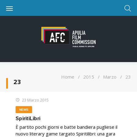
Home
/
2015
/
Marzo
/
23
23
23 Marzo 2015
NEWS
SpiritiLibri
È partito pochi giorni e batte bandiera pugliese il
nuovo literary game targato Spiritilibri: una gara