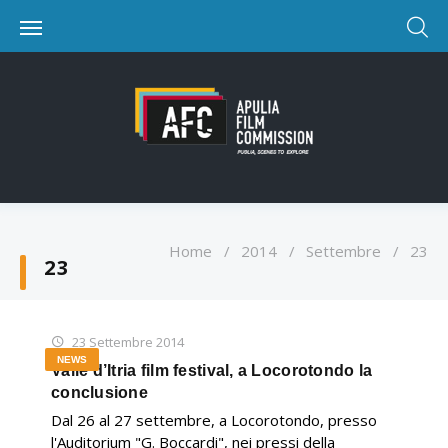
Home
/
2014
/
Settembre
/
23
23
23 Settembre 2014
NEWS
Valle d’Itria film festival, a Locorotondo la
conclusione
Dal 26 al 27 settembre, a Locorotondo, presso
l'Auditorium "G. Boccardi", nei pressi della