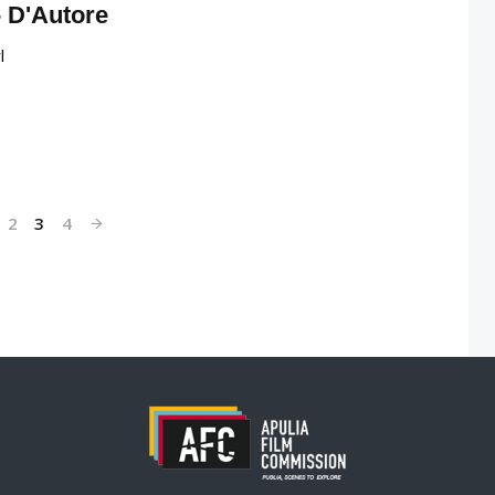
- D'Autore
l
2
3
4