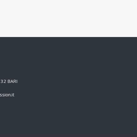
0132 BARI
sion.it