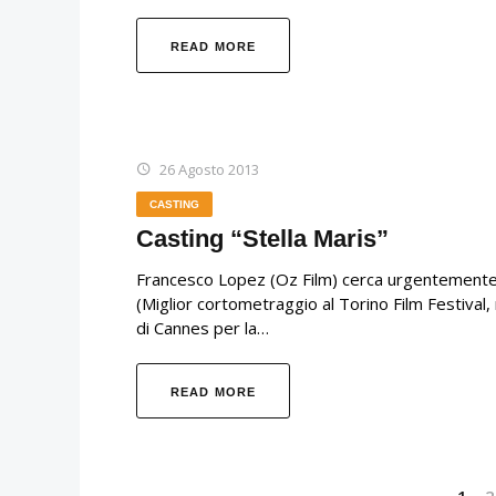
READ MORE
26 Agosto 2013
CASTING
Casting “Stella Maris”
Francesco Lopez (Oz Film) cerca urgentemente p
(Miglior cortometraggio al Torino Film Festival,
di Cannes per la…
READ MORE
1