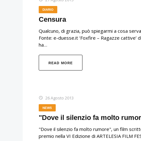
DIARIO
Censura
Qualcuno, di grazia, può spiegarmi a cosa serv
Fonte: e-duesse.it ‘Foxfire – Ragazze cattive’ d
ha…
READ MORE
26 Agosto 2013
NEWS
"Dove il silenzio fa molto rumor
"Dove il silenzio fa molto rumore", un film scrit
premio nella VI Edizione di ARTELESIA FILM F