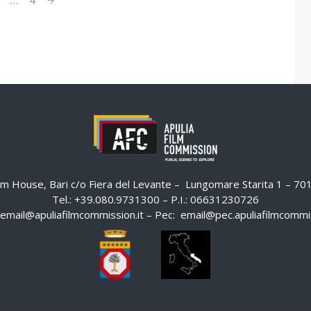
ilm House, Bari c/o Fiera del Levante – Lungomare Starita 1 – 7
Tel.: +39.080.9731300 – P.I.: 06631230726
email@apuliafilmcommission.it
– Pec:
email@pec.apuliafilmcommis