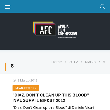
Home
/
2012
/
Marzo
/
8
8
8 Marzo 2012
NEWSLETTER 75
"DIAZ. DON'T CLEAN UP THIS BLOOD"
INAUGURA IL BIF&ST 2012
"Diaz. Don’t Clean up this Blood" di Daniele Vicari